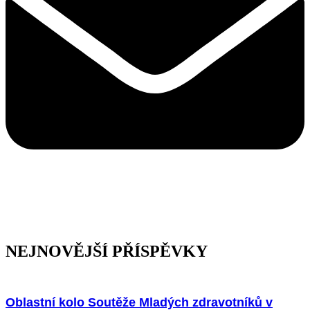
NEJNOVĚJŠÍ PŘÍSPĚVKY
Oblastní kolo Soutěže Mladých zdravotníků v