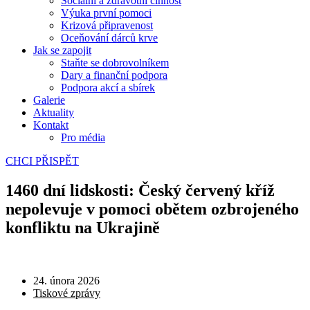
Sociální a zdravotní činnost
Výuka první pomoci
Krizová připravenost
Oceňování dárců krve
Jak se zapojit
Staňte se dobrovolníkem
Dary a finanční podpora
Podpora akcí a sbírek
Galerie
Aktuality
Kontakt
Pro média
CHCI PŘISPĚT
1460 dní lidskosti: Český červený kříž
nepolevuje v pomoci obětem ozbrojeného
konfliktu na Ukrajině
24. února 2026
Tiskové zprávy