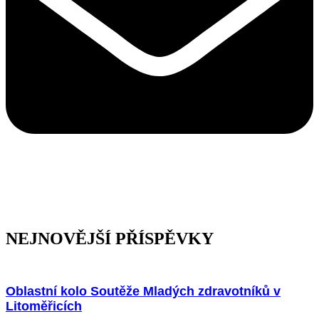
NEJNOVĚJŠÍ PŘÍSPĚVKY
Oblastní kolo Soutěže Mladých zdravotníků v
Litoměřicích