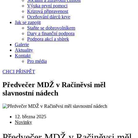
Sociální a zdravotní činnost
Výuka první pomoci
Krizová připravenost
Oceňování dárců krve
Jak se zapojit
Staňte se dobrovolníkem
Dary a finanční podpora
Podpora akcí a sbírek
Galerie
Aktuality
Kontakt
Pro média
CHCI PŘISPĚT
Předvečer MDŽ v Račiněvsi měl
slavnostní nádech
12. března 2025
Novinky
Předvečer MDŽ v Račiněvsi měl