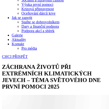
Sociální a zdravotní činnost
Výuka první pomoci
Krizová připravenost
Oceňování dárců krve
Jak se zapojit
Staňte se dobrovolníkem
Dary a finanční podpora
Podpora akcí a sbírek
Galerie
Aktuality
Kontakt
Pro média
CHCI PŘISPĚT
ZÁCHRANA ŽIVOTŮ PŘI
EXTRÉMNÍCH KLIMATICKÝCH
JEVECH – TÉMA SVĚTOVÉHO DNE
PRVNÍ POMOCI 2025